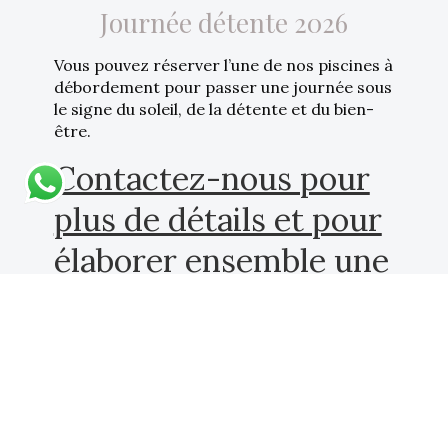
Journée détente 2026
Vous pouvez réserver l’une de nos piscines à
S'abonner à la lettre d'information
débordement pour passer une journée sous
le signe du soleil, de la détente et du bien-
être.
Demande de disponibilité
Contactez-nous pour
plus de détails et pour
Privacy Policy
élaborer ensemble une
Cookie Policy
formule sur mesure.
Paramètres des cookies
Video Surveillance Policy
Durabilité