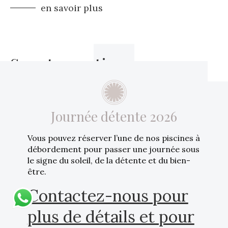
en savoir plus
Sports nautiques
Journée détente 2026
La Sardaigne est un véritable paradis pour les
amateurs de sports nautiques. Du kayak au
Vous pouvez réserver l’une de nos piscines à
canoë, du surf à la planche à voile, du SUP à la
débordement pour passer une journée sous
voile, il
...
le signe du soleil, de la détente et du bien-
être.
en savoir plus
Contactez-nous pour
plus de détails et pour