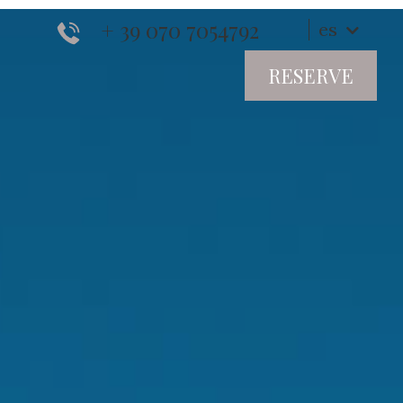
+ 39 070 7054792
es
RESERVE