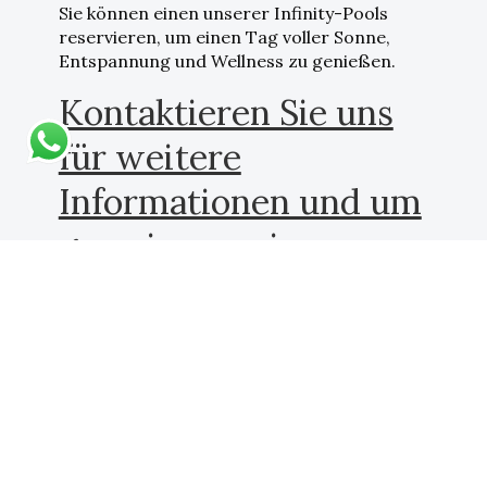
Sie können einen unserer Infinity-Pools
reservieren, um einen Tag voller Sonne,
Entspannung und Wellness zu genießen.
Kontaktieren Sie uns
für weitere
Informationen und um
gemeinsam ein
maßgeschneidertes
Die Suiten
Paket
zusammenzustellen.
Genießen Sie den herrlichen Meerblick von
unseren
sechs Suiten direkt am Meer
, die alle
mit modernem Komfort ausgestattet sind, um